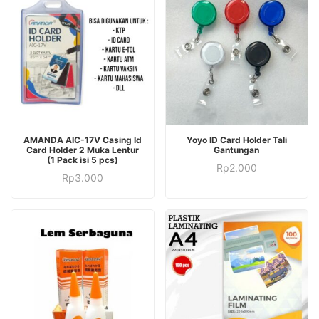
AMANDA AIC-17V Casing Id
Yoyo ID Card Holder Tali
Card Holder 2 Muka Lentur
Gantungan
(1 Pack isi 5 pcs)
Rp
2.000
Rp
3.000