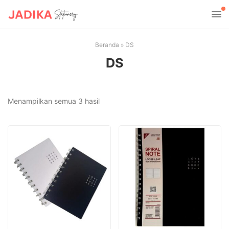
Beranda
»
DS
DS
Diurutkan
Menampilkan semua 3 hasil
menurut
yang
terbaru