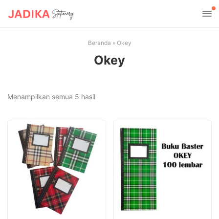
Beranda
»
Okey
Okey
Diurutkan
Menampilkan semua 5 hasil
menurut
yang
terbaru