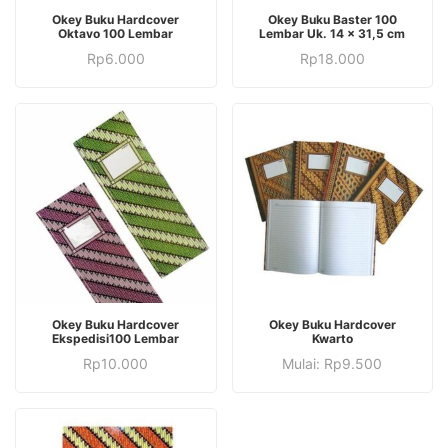
Okey Buku Hardcover
Okey Buku Baster 100
Oktavo 100 Lembar
Lembar Uk. 14 x 31,5 cm
Rp
6.000
Rp
18.000
Produk
Okey Buku Hardcover
Okey Buku Hardcover
ini
Ekspedisi100 Lembar
Kwarto
Produk
memiliki
Rp
10.000
Mulai:
Rp
9.500
ini
beberapa
memiliki
varian.
beberapa
Pilihan