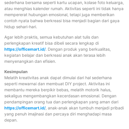
sederhana bersama seperti kartu ucapan, kolase foto keluarga,
atau menghias kalender rumah. Aktivitas seperti ini tidak hanya
mempererat hubungan emosional, tetapi juga memberikan
contoh nyata bahwa berkreasi bisa menjadi bagian dari gaya
hidup sehari-hari.
Agar lebih praktis, semua kebutuhan alat tulis dan
perlengkapan kreatif bisa dibeli secara lengkap di
https://officemart.id/
. Dengan produk yang berkualitas,
kegiatan belajar dan berkreasi anak akan terasa lebih
menyenangkan dan efisien.
Kesimpulan
Melatih kreativitas anak dapat dimulai dari hal sederhana
seperti mewarnai dan membuat DIY project. Aktivitas ini
membantu mereka berpikir bebas, melatih motorik halus,
sekaligus mengembangkan kecerdasan emosional. Dengan
pendampingan orang tua dan perlengkapan yang aman dari
https://officemart.id/
, anak-anak akan tumbuh menjadi pribadi
yang penuh imajinasi dan percaya diri menghadapi masa
depan.