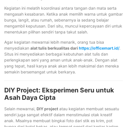
Kegiatan ini melatih koordinasi antara tangan dan mata serta
mengasah kesabaran. Ketika anak memilih warna untuk gambar
bunga, langit, atau rumah, sebenarnya ia sedang belajar
mengambil keputusan. Dari situ, muncul kepercayaan diri untuk
menentukan pilihan sendiri tanpa takut salah.
Agar kegiatan mewarnai lebih menarik, orang tua bisa
menyediakan
alat tulis berkualitas dari
https://officemart.id/
.
Situs ini menyediakan berbagai kebutuhan alat tulis dan
perlengkapan seni yang aman untuk anak-anak. Dengan alat
yang tepat, hasil karya anak akan lebih maksimal dan mereka
semakin bersemangat untuk berkarya.
DIY Project: Eksperimen Seru untuk
Asah Daya Cipta
Selain mewarnai,
DIY project
atau kegiatan membuat sesuatu
sendiri juga sangat efektif dalam menstimulasi otak kreatif
anak. Misalnya membuat bingkai foto dari stik es krim, pot
bunga dari botol bekas, atau tempat pensil dari kertas karton.