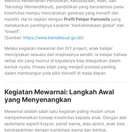
Menurut Kementerian Pendidikan, Kebudayaan, Riset, dan
Teknologi (Kemendikbud), pendidikan yang berorientasi pada
kreativitas mampu menciptakan generasi yang inovatif dan
mandiri. Hal ini sejalan dengan
Profil Pelajar Pancasila
yang
menekankan pentingnya karakter “berkebinekaan global” dan
“kreatif”.
(Sumber:
https://www.kemdikbud.go.id/
)
Melalui kegiatan mewarnai dan DIY project, anak belajar
menciptakan sesuatu dari imajinasinya sendiri. Ia belajar bahwa
setiap ide yang muncul di kepalanya bisa diwujudkan dalam
bentuk nyata. Proses inilah yang menjadi pondasi penting
dalam membangun pola pikir inovatif di masa depan.
Kegiatan Mewarnai: Langkah Awal
yang Menyenangkan
Mewarnai adalah salah satu kegiatan paling mudah untuk
memperkenalkan konsep kreativitas kepada anak. Dengan alat
sederhana seperti krayon, pensil warna, atau spidol, anak bisa
bereksperimen dengan kombinasi warna dan bentuk.