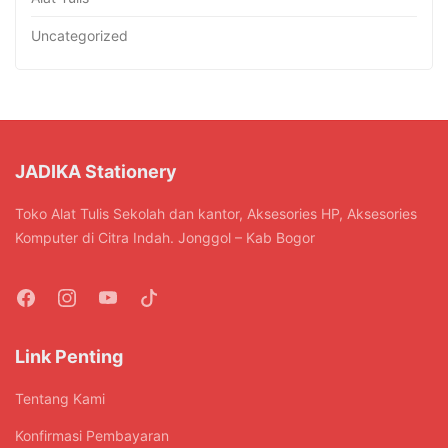
Uncategorized
JADIKA Stationery
Toko Alat Tulis Sekolah dan kantor, Aksesories HP, Aksesories
Komputer di Citra Indah. Jonggol – Kab Bogor
Link Penting
Tentang Kami
Konfirmasi Pembayaran