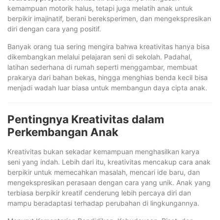
kemampuan motorik halus, tetapi juga melatih anak untuk
berpikir imajinatif, berani bereksperimen, dan mengekspresikan
diri dengan cara yang positif.
Banyak orang tua sering mengira bahwa kreativitas hanya bisa
dikembangkan melalui pelajaran seni di sekolah. Padahal,
latihan sederhana di rumah seperti menggambar, membuat
prakarya dari bahan bekas, hingga menghias benda kecil bisa
menjadi wadah luar biasa untuk membangun daya cipta anak.
Pentingnya Kreativitas dalam
Perkembangan Anak
Kreativitas bukan sekadar kemampuan menghasilkan karya
seni yang indah. Lebih dari itu, kreativitas mencakup cara anak
berpikir untuk memecahkan masalah, mencari ide baru, dan
mengekspresikan perasaan dengan cara yang unik. Anak yang
terbiasa berpikir kreatif cenderung lebih percaya diri dan
mampu beradaptasi terhadap perubahan di lingkungannya.