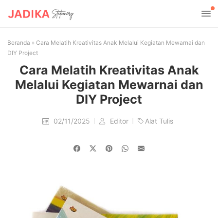
Beranda
»
Cara Melatih Kreativitas Anak Melalui Kegiatan Mewarnai dan
DIY Project
Cara Melatih Kreativitas Anak
Melalui Kegiatan Mewarnai dan
DIY Project
02/11/2025
Editor
Alat Tulis