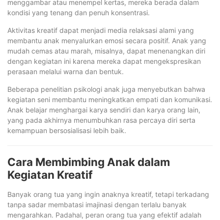
menggambar atau menempel kertas, mereka berada dalam
kondisi yang tenang dan penuh konsentrasi.
Aktivitas kreatif dapat menjadi media relaksasi alami yang
membantu anak menyalurkan emosi secara positif. Anak yang
mudah cemas atau marah, misalnya, dapat menenangkan diri
dengan kegiatan ini karena mereka dapat mengekspresikan
perasaan melalui warna dan bentuk.
Beberapa penelitian psikologi anak juga menyebutkan bahwa
kegiatan seni membantu meningkatkan empati dan komunikasi.
Anak belajar menghargai karya sendiri dan karya orang lain,
yang pada akhirnya menumbuhkan rasa percaya diri serta
kemampuan bersosialisasi lebih baik.
Cara Membimbing Anak dalam
Kegiatan Kreatif
Banyak orang tua yang ingin anaknya kreatif, tetapi terkadang
tanpa sadar membatasi imajinasi dengan terlalu banyak
mengarahkan. Padahal, peran orang tua yang efektif adalah