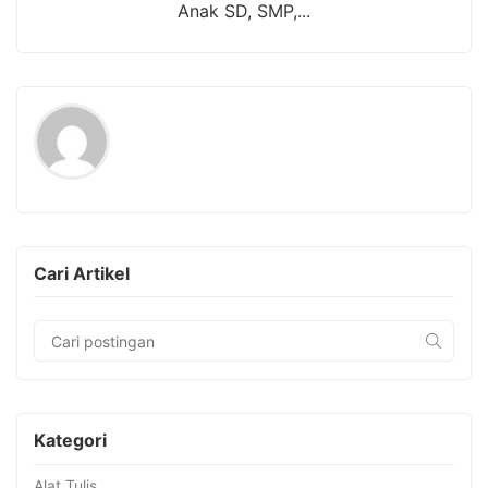
Anak SD, SMP,...
Cari Artikel
Kategori
Alat Tulis