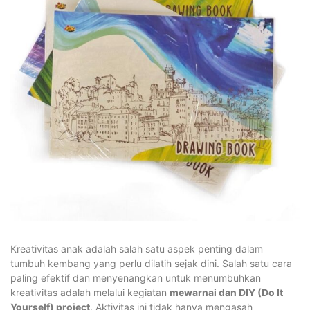
Kreativitas anak adalah salah satu aspek penting dalam
tumbuh kembang yang perlu dilatih sejak dini. Salah satu cara
paling efektif dan menyenangkan untuk menumbuhkan
kreativitas adalah melalui kegiatan
mewarnai dan DIY (Do It
Yourself) project
. Aktivitas ini tidak hanya mengasah