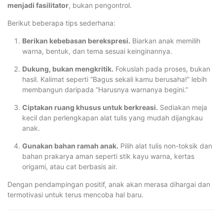
menjadi fasilitator
, bukan pengontrol.
Berikut beberapa tips sederhana:
Berikan kebebasan berekspresi.
Biarkan anak memilih
warna, bentuk, dan tema sesuai keinginannya.
Dukung, bukan mengkritik.
Fokuslah pada proses, bukan
hasil. Kalimat seperti “Bagus sekali kamu berusaha!” lebih
membangun daripada “Harusnya warnanya begini.”
Ciptakan ruang khusus untuk berkreasi.
Sediakan meja
kecil dan perlengkapan alat tulis yang mudah dijangkau
anak.
Gunakan bahan ramah anak.
Pilih alat tulis non-toksik dan
bahan prakarya aman seperti stik kayu warna, kertas
origami, atau cat berbasis air.
Dengan pendampingan positif, anak akan merasa dihargai dan
termotivasi untuk terus mencoba hal baru.