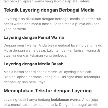
tambahkan lapisan warna yang lebih gelap atau intens.
Teknik Layering dengan Berbagai Media
Layering bisa dilakukan dengan berbagai media. Ini termasuk
pensil warna dan media basah. Setiap media punya ciri khas
yang berbeda.
Layering dengan Pensil Warna
Dengan pensil warna, Anda bisa membuat layering yang halus.
Mulai dengan warna dasar. Lalu, tambahkan lapisan warna di
atasnya dengan tekanan yang berbeda.
Layering dengan Media Basah
Media basah seperti cat air membuat layering lebih cair.
Biarkan lapisan pertama kering dulu. Ini agar tidak tercampur
dengan lapisan berikutnya.
Menciptakan Tekstur dengan Layering
Layering tidak hanya tentang
kedalaman warna
. Anda juga
bisa menciptakan tekstur menarik. Dengan berbagai
teknik