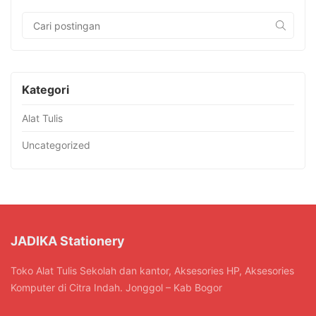
Kategori
Alat Tulis
Uncategorized
JADIKA Stationery
Toko Alat Tulis Sekolah dan kantor, Aksesories HP, Aksesories
Komputer di Citra Indah. Jonggol – Kab Bogor