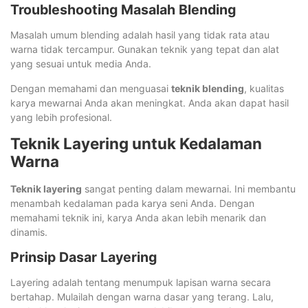
Troubleshooting Masalah Blending
Masalah umum blending adalah hasil yang tidak rata atau
warna tidak tercampur. Gunakan teknik yang tepat dan alat
yang sesuai untuk media Anda.
Dengan memahami dan menguasai
teknik blending
, kualitas
karya mewarnai Anda akan meningkat. Anda akan dapat hasil
yang lebih profesional.
Teknik Layering untuk Kedalaman
Warna
Teknik layering
sangat penting dalam mewarnai. Ini membantu
menambah kedalaman pada karya seni Anda. Dengan
memahami teknik ini, karya Anda akan lebih menarik dan
dinamis.
Prinsip Dasar Layering
Layering adalah tentang menumpuk lapisan warna secara
bertahap. Mulailah dengan warna dasar yang terang. Lalu,