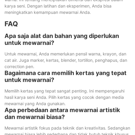
karya seni. Dengan latihan dan eksperimen, Anda bisa
meningkatkan kemampuan mewarnai Anda.
FAQ
Apa saja alat dan bahan yang diperlukan
untuk mewarnai?
Untuk mewarnai, Anda memerlukan pensil warna, krayon, dan
cat air. Juga marker, kertas, blender, tortillon, penghapus, dan
correction pen.
Bagaimana cara memilih kertas yang tepat
untuk mewarnai?
Memilih kertas yang tepat sangat penting. Ini mempengaruhi
hasil karya seni Anda. Pilih kertas yang cocok dengan media
mewarnai yang Anda gunakan.
Apa perbedaan antara mewarnai artistik
dan mewarnai biasa?
Mewarnai artistik fokus pada teknik dan kreativitas. Sedangkan
mewarnai biasa lebih sederhana dan tidak butuh teknik khusus.