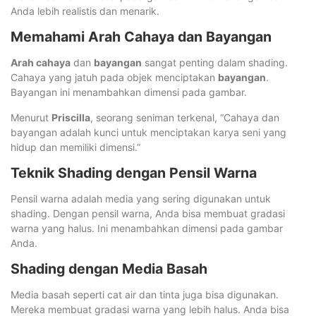
Anda lebih realistis dan menarik.
Memahami Arah Cahaya dan Bayangan
Arah cahaya
dan
bayangan
sangat penting dalam shading.
Cahaya yang jatuh pada objek menciptakan
bayangan
.
Bayangan ini menambahkan dimensi pada gambar.
Menurut
Priscilla
, seorang seniman terkenal, “Cahaya dan
bayangan adalah kunci untuk menciptakan karya seni yang
hidup dan memiliki dimensi.”
Teknik Shading dengan Pensil Warna
Pensil warna adalah media yang sering digunakan untuk
shading. Dengan pensil warna, Anda bisa membuat gradasi
warna yang halus. Ini menambahkan dimensi pada gambar
Anda.
Shading dengan Media Basah
Media basah seperti cat air dan tinta juga bisa digunakan.
Mereka membuat gradasi warna yang lebih halus. Anda bisa