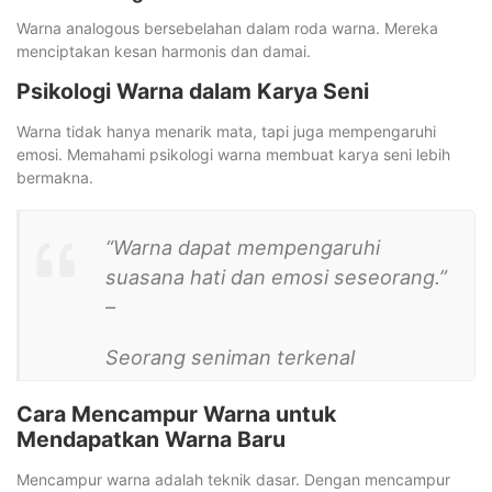
Warna analogous bersebelahan dalam roda warna. Mereka
menciptakan kesan harmonis dan damai.
Psikologi Warna dalam Karya Seni
Warna tidak hanya menarik mata, tapi juga mempengaruhi
emosi. Memahami psikologi warna membuat karya seni lebih
bermakna.
“Warna dapat mempengaruhi
suasana hati dan emosi seseorang.”
–
Seorang seniman terkenal
Cara Mencampur Warna untuk
Mendapatkan Warna Baru
Mencampur warna adalah teknik dasar. Dengan mencampur