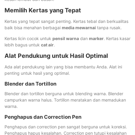
Memilih Kertas yang Tepat
Kertas yang tepat sangat penting. Kertas tebal dan berkualitas
baik bisa menahan berbagai
media mewarnai
tanpa rusak.
Kertas licin cocok untuk
pensil warna
dan
marker
. Kertas kasar
lebih bagus untuk
cat air
.
Alat Pendukung untuk Hasil Optimal
Ada alat pendukung lain yang bisa membantu Anda. Alat ini
penting untuk hasil yang optimal.
Blender dan Tortillon
Blender dan tortillon berguna untuk blending warna. Blender
campurkan warna halus. Tortillon meratakan dan memadukan
warna.
Penghapus dan Correction Pen
Penghapus dan correction pen sangat berguna untuk koreksi.
Penghapus hapus kesalahan. Correction pen tutupi kesalahan