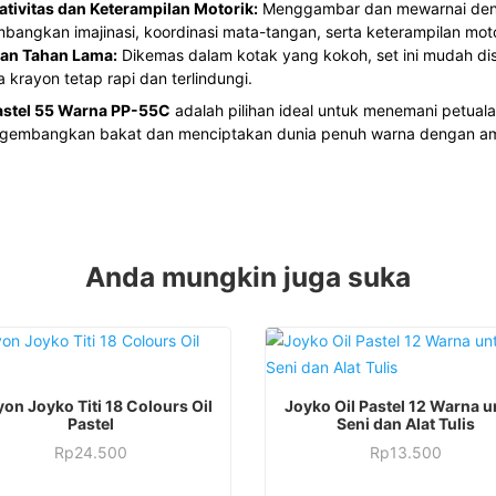
tivitas dan Keterampilan Motorik:
Menggambar dan mewarnai deng
ngkan imajinasi, koordinasi mata-tangan, serta keterampilan moto
dan Tahan Lama:
Dikemas dalam kotak yang kokoh, set ini mudah d
 krayon tetap rapi dan terlindungi.
astel 55 Warna PP-55C
adalah pilihan ideal untuk menemani petual
embangkan bakat dan menciptakan dunia penuh warna dengan a
Anda mungkin juga suka
on Joyko Titi 18 Colours Oil
Joyko Oil Pastel 12 Warna u
Pastel
Seni dan Alat Tulis
Rp
24.500
Rp
13.500