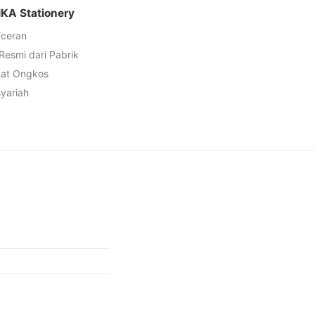
IKA Stationery
Eceran
 Resmi dari Pabrik
mat Ongkos
syariah