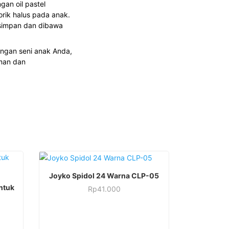
an oil pastel
rik halus pada anak.
isimpan dan dibawa
angan seni anak Anda,
man dan
Joyko Spidol 24 Warna CLP-05
ntuk
Rp
41.000