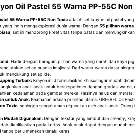
yon Oil Pastel 55 Warna PP-55C Non 
astel 55 Warna PP-55C Non Toxic
adalah set krayon oil pastel yan
 yang ingin mengeksplorasi dunia warna. Dengan
55 pilihan warn
biasa
, set ini mendorong kreativitas tanpa batas dan memungkinkan
olid:
Hadir dengan beragam pilihan warna yang cerah dan kaya pi
nciptakan setiap nuansa imajinasi. Dari warna-warna dasar hingga 
tuk mendukung setiap ide.
lapping
Terbaik:
Krayon ini diformulasikan khusus agar mudah dica
mungkinkan anak-anak untuk bereksperimen dengan gradasi warna,
hkan kedalaman pada gambar mereka. Hasilnya halus dan merata,
an untuk Anak:
Keamanan adalah prioritas utama. GREEBEL Oil Pastel
Non Toxic
, sehingga sangat aman digunakan oleh anak-anak. Orang t
an Mudah Digunakan:
Dengan tekstur yang lembut dan
creamy
, kr
ah diaplikasikan pada kertas. Anak-anak dapat dengan mudah mem
 tanpa perlu menekan terlalu keras.