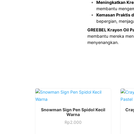
Meningkatkan Krea
membantu mengemba
Kemasan Praktis 
bepergian, menjaga
GREEBEL Krayon Oil P
membantu mereka meng
menyenangkan.
Snowman Sign Pen Spidol Kecil
Cray
Warna
Rp
2.000