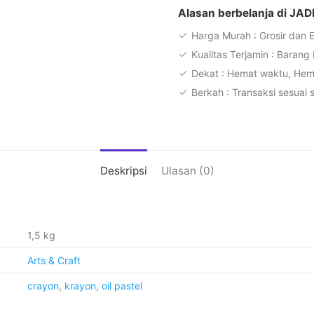
Oil
Alasan berbelanja di JAD
Pastel
Harga Murah : Grosir dan 
55
Kualitas Terjamin : Barang
Warna
Dekat : Hemat waktu, He
PP-
Berkah : Transaksi sesuai 
55C
Non
Toxic
Set
Warna
Deskripsi
Ulasan (0)
Solid
&
Overlapping
1,5 kg
Arts & Craft
crayon
,
krayon
,
oil pastel