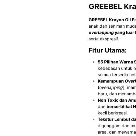
GREEBEL Kra
GREEBEL Krayon Oil P
anak dan seniman muda
overlapping
yang luar 
serta ekspresif.
Fitur Utama:
55 Pilihan Warna S
kebebasan untuk me
semua tersedia un
Kemampuan
Over
(
overlapping
), me
baru, dan menamba
Non Toxic dan Am
dan
bersertifikat 
kecil berkreasi.
Tekstur Lembut d
digenggam dan mud
area, dan mewarnai