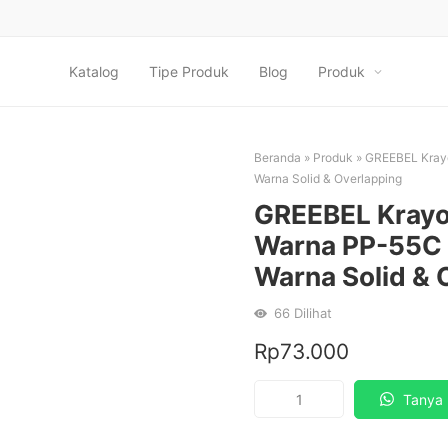
Katalog
Tipe Produk
Blog
Produk
Beranda
»
Produk
»
GREEBEL Krayo
Warna Solid & Overlapping
GREEBEL Krayon
Warna PP-55C 
Warna Solid & 
66
Dilihat
Rp
73.000
Kuantitas
Tanya 
GREEBEL
Krayon