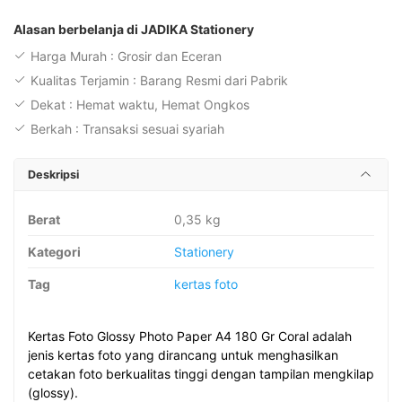
Paper
A4
Alasan berbelanja di JADIKA Stationery
180
Harga Murah : Grosir dan Eceran
Gr
Kualitas Terjamin : Barang Resmi dari Pabrik
isi
Dekat : Hemat waktu, Hemat Ongkos
20
Berkah : Transaksi sesuai syariah
Sheets
Deskripsi
Berat
0,35 kg
Kategori
Stationery
Tag
kertas foto
Kertas Foto Glossy Photo Paper A4 180 Gr Coral adalah
jenis kertas foto yang dirancang untuk menghasilkan
cetakan foto berkualitas tinggi dengan tampilan mengkilap
(glossy).