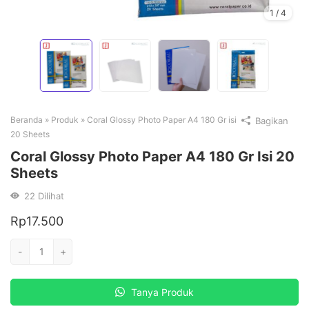
1
/
4
Beranda
»
Produk
»
Coral Glossy Photo Paper A4 180 Gr isi
Bagikan
20 Sheets
Coral Glossy Photo Paper A4 180 Gr Isi 20
Sheets
22
Dilihat
Rp
17.500
Kuantitas
-
+
Coral
Glossy
Tanya Produk
Photo