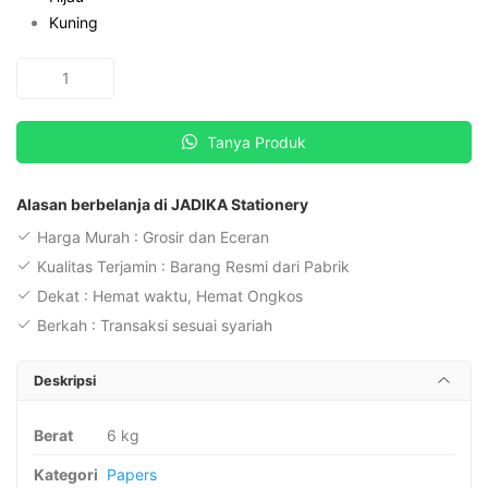
Kuning
Kuantitas
Sinar
Dunia
Tanya Produk
Kertas
HVS
Warna
Alasan berbelanja di JADIKA Stationery
F4
Harga Murah : Grosir dan Eceran
70
Kualitas Terjamin : Barang Resmi dari Pabrik
gr
Dekat : Hemat waktu, Hemat Ongkos
(
Berkah : Transaksi sesuai syariah
isi
500
Deskripsi
lembar
)
Berat
6 kg
Kategori
Papers