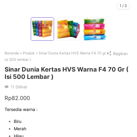
1
/
3
Beranda
»
Produk
»
Sinar Dunia Kertas HVS Warna F4 70 gr (
Bagikan
isi 500 lembar )
Sinar Dunia Kertas HVS Warna F4 70 Gr (
Isi 500 Lembar )
11
Dilihat
Rp
82.000
Tersedia warna :
Biru
Merah
Hijau