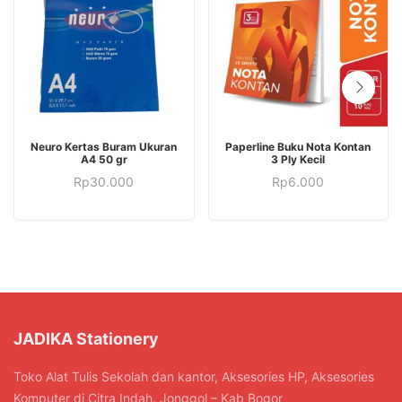
Neuro Kertas Buram Ukuran
Paperline Buku Nota Kontan
A4 50 gr
3 Ply Kecil
Rp
30.000
Rp
6.000
JADIKA Stationery
Toko Alat Tulis Sekolah dan kantor, Aksesories HP, Aksesories
Komputer di Citra Indah. Jonggol – Kab Bogor