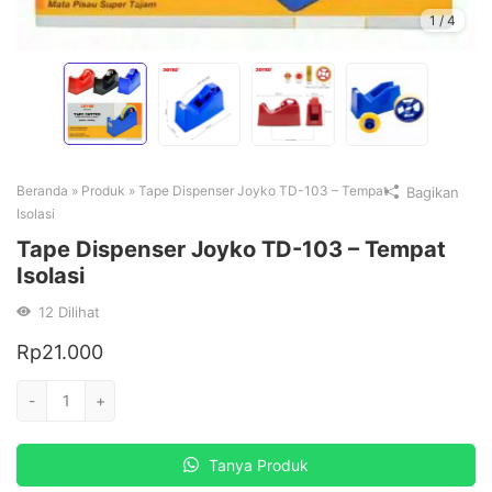
1
/
4
Beranda
»
Produk
»
Tape Dispenser Joyko TD-103 – Tempat
Bagikan
Isolasi
Tape Dispenser Joyko TD-103 – Tempat
Isolasi
12
Dilihat
Rp
21.000
Kuantitas
-
+
Tape
Dispenser
Tanya Produk
Joyko