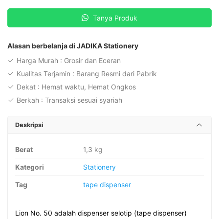
Dispenser
Tanya Produk
Lion
No.
50
Alasan berbelanja di JADIKA Stationery
Alat
Harga Murah : Grosir dan Eceran
Pemotong
Kualitas Terjamin : Barang Resmi dari Pabrik
Solasi
Dekat : Hemat waktu, Hemat Ongkos
Berkah : Transaksi sesuai syariah
Deskripsi
Berat
1,3 kg
Kategori
Stationery
Tag
tape dispenser
Lion No. 50 adalah dispenser selotip (tape dispenser)