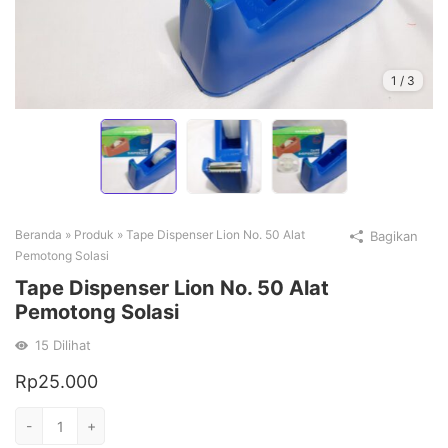
1
/
3
Beranda
»
Produk
»
Tape Dispenser Lion No. 50 Alat
Bagikan
Pemotong Solasi
Tape Dispenser Lion No. 50 Alat
Pemotong Solasi
15
Dilihat
Rp
25.000
Kuantitas
-
+
Tape