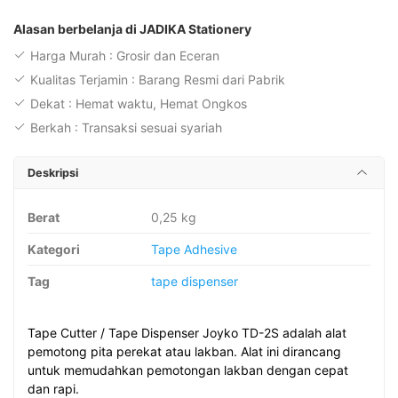
Lakban
Joyko
Alasan berbelanja di JADIKA Stationery
TD-
Harga Murah : Grosir dan Eceran
2S
Kualitas Terjamin : Barang Resmi dari Pabrik
Tape
Dekat : Hemat waktu, Hemat Ongkos
Cutter
Berkah : Transaksi sesuai syariah
Deskripsi
Berat
0,25 kg
Kategori
Tape Adhesive
Tag
tape dispenser
Tape Cutter / Tape Dispenser Joyko TD-2S adalah alat
pemotong pita perekat atau lakban. Alat ini dirancang
untuk memudahkan pemotongan lakban dengan cepat
dan rapi.