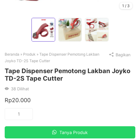
1
/
3
Beranda
»
Produk
»
Tape Dispenser Pemotong Lakban
Bagikan
Joyko TD-2S Tape Cutter
Tape Dispenser Pemotong Lakban Joyko
TD-2S Tape Cutter
38
Dilihat
Rp
20.000
Kuantitas
Tape
Dispenser
Tanya Produk
Pemotong