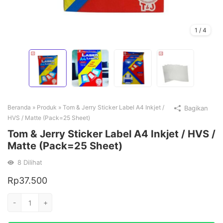
1
/
4
Beranda
»
Produk
»
Tom & Jerry Sticker Label A4 Inkjet /
Bagikan
HVS / Matte (Pack=25 Sheet)
Tom & Jerry Sticker Label A4 Inkjet / HVS /
Matte (Pack=25 Sheet)
8
Dilihat
Rp
37.500
Kuantitas
-
+
Tom
&