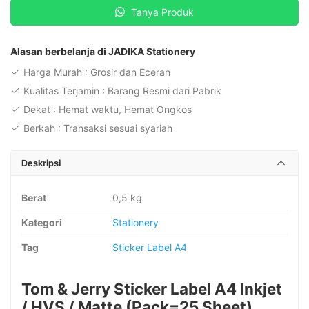
Tanya Produk
Jerry
Sticker
Label
Alasan berbelanja di JADIKA Stationery
A4
Harga Murah : Grosir dan Eceran
Inkjet
Kualitas Terjamin : Barang Resmi dari Pabrik
/
Dekat : Hemat waktu, Hemat Ongkos
HVS
Berkah : Transaksi sesuai syariah
/
Matte
Deskripsi
(Pack=25
Sheet)
Berat
0,5 kg
Kategori
Stationery
Tag
Sticker Label A4
Tom & Jerry Sticker Label A4 Inkjet
/ HVS / Matte (Pack=25 Sheet)