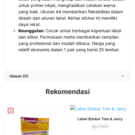
untuk printer inkjet, menghasilkan cetakan warna
yang baik. Ukuran A4 memberikan fleksibilitas dalam
desain dan ukuran label. Kertas sticker ini memiliki
daya rekat.
Keunggulan:
Cocok untuk berbagai keperluan label
dan stiker. Permukaan matte memberikan tampilan
yang profesional dan mudah dibaca. Harga yang
relatif ekonomis dalam 1 pak yang berisi 25 lembar.
Ulasan (0)
Rekomendasi
Produk
Label Sticker Tom & Jerry
ini
Produk
Rp
7.000
memiliki
ini