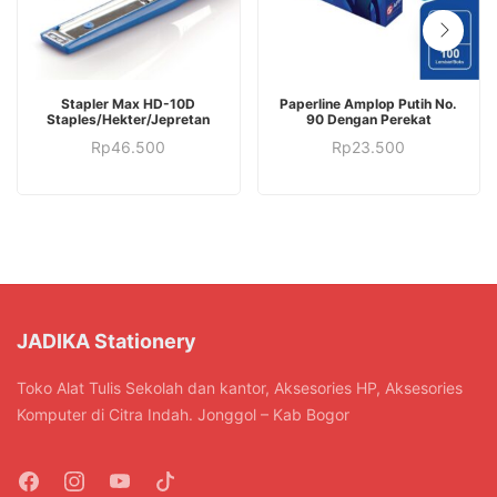
Stapler Max HD-10D
Paperline Amplop Putih No.
Staples/Hekter/Jepretan
90 Dengan Perekat
Rp
46.500
Rp
23.500
JADIKA Stationery
Toko Alat Tulis Sekolah dan kantor, Aksesories HP, Aksesories
Komputer di Citra Indah. Jonggol – Kab Bogor