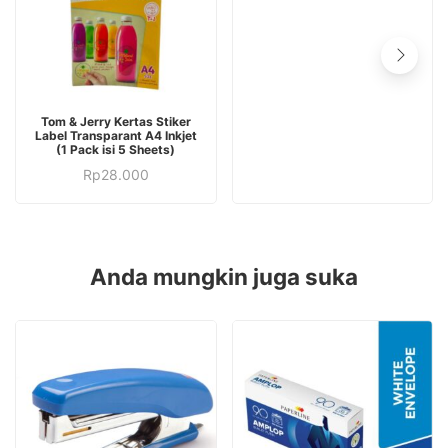
beberapa
memiliki
varian.
beberapa
Pilihan
varian.
ini
Pilihan
dapat
ini
Tom & Jerry Kertas Stiker
diambil
Label Transparant A4 Inkjet
dapat
(1 Pack isi 5 Sheets)
di
diambil
Rp
28.000
halaman
di
produk
halaman
produk
Anda mungkin juga suka