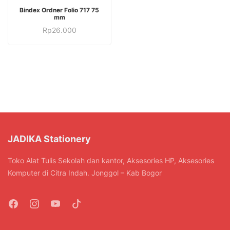
Produk
Bindex Ordner Folio 717 75
ini
mm
Produk
memiliki
Rp
26.000
ini
beberapa
memiliki
varian.
beberapa
Pilihan
varian.
ini
Pilihan
dapat
ini
diambil
dapat
di
diambil
halaman
di
JADIKA Stationery
produk
halaman
Toko Alat Tulis Sekolah dan kantor, Aksesories HP, Aksesories
produk
Komputer di Citra Indah. Jonggol – Kab Bogor