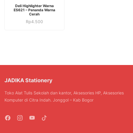
Produk
Deli Highlighter Warna
ini
ES621 – Penanda Warna
Cerah
memiliki
Produk
Rp
4.500
beberapa
ini
varian.
memiliki
Pilihan
beberapa
ini
varian.
dapat
Pilihan
diambil
ini
di
dapat
halaman
diambil
JADIKA Stationery
produk
di
halaman
Toko Alat Tulis Sekolah dan kantor, Aksesories HP, Aksesories
produk
Komputer di Citra Indah. Jonggol – Kab Bogor