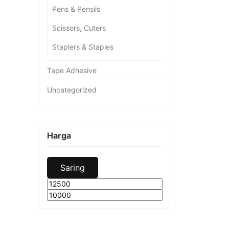
Pens & Pensils
Scissors, Cuters
Staplers & Staples
Tape Adhesive
Uncategorized
Harga
Saring
Harga
Harga
terendah
tertinggi