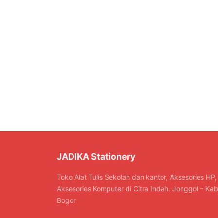
JADIKA Stationery
Toko Alat Tulis Sekolah dan kantor, Aksesories HP,
Aksesories Komputer di Citra Indah. Jonggol – Kab
Bogor