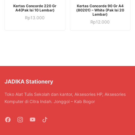
Produk
Kertas Concorde 220 Gr
Kertas Concorde 90 Gr A4
ini
A4(Pak Isi 10 Lembar)
(80201) – White (Pak Isi 20
Lembar)
Produk
memiliki
Rp
13.000
Rp
12.000
ini
beberapa
memiliki
varian.
beberapa
Pilihan
varian.
ini
Pilihan
dapat
ini
diambil
dapat
di
diambil
halaman
di
JADIKA Stationery
produk
halaman
Toko Alat Tulis Sekolah dan kantor, Aksesories HP, Aksesories
produk
Komputer di Citra Indah. Jonggol – Kab Bogor