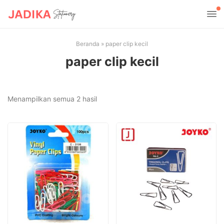
Beranda
»
paper clip kecil
paper clip kecil
Diurutkan
Menampilkan semua 2 hasil
menurut
yang
terbaru