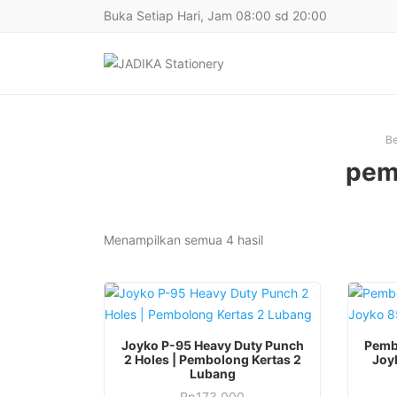
Buka Setiap Hari, Jam 08:00 sd 20:00
B
pem
Diurutkan
Menampilkan semua 4 hasil
menurut
yang
terbaru
Joyko P-95 Heavy Duty Punch
Pemb
2 Holes | Pembolong Kertas 2
Joy
Lubang
Rp
173.000