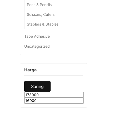
Pens & Pensils
Scissors, Cuters
Staplers & Staples
Tape Adhesive
Uncategorized
Harga
Saring
Harga
Harga
terendah
tertinggi