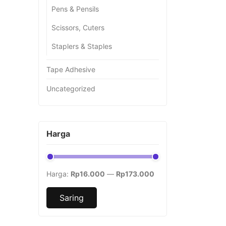
Pens & Pensils
Scissors, Cuters
Staplers & Staples
Tape Adhesive
Uncategorized
Harga
Harga:
Rp16.000
—
Rp173.000
Saring
Harga
Harga