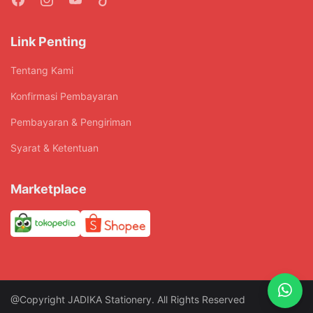
halaman
produk
Link Penting
Tentang Kami
Konfirmasi Pembayaran
Pembayaran & Pengiriman
Syarat & Ketentuan
Marketplace
@Copyright JADIKA Stationery. All Rights Reserved