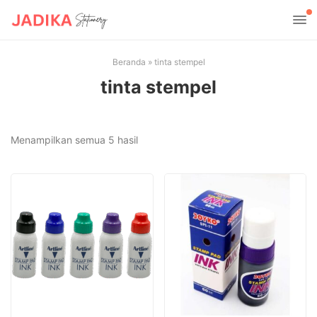
Beranda
»
tinta stempel
tinta stempel
Diurutkan
Menampilkan semua 5 hasil
menurut
yang
terbaru