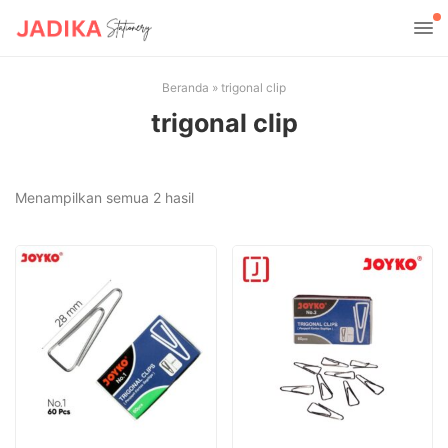
Beranda
»
trigonal clip
trigonal clip
Diurutkan
Menampilkan semua 2 hasil
menurut
yang
terbaru