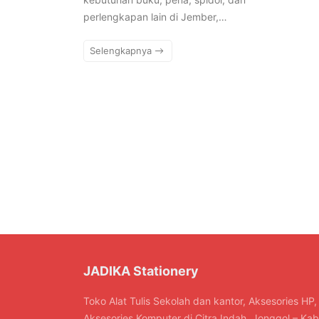
perlengkapan lain di Jember,…
Selengkapnya
JADIKA Stationery
Toko Alat Tulis Sekolah dan kantor, Aksesories HP,
Aksesories Komputer di Citra Indah. Jonggol – Kab