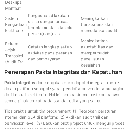
Deskripsi
Manfaat
Pengadaan dilakukan
Sistem
Meningkatkan
online dengan proses
Pengadaan
transparansi dan
terdokumentasi dan alur
Elektronik
memudahkan audit
persetujuan jelas
Meningkatkan
Rekam
Catatan lengkap setiap
akuntabilitas dan
Jejak
aktivitas pada pesanan
mempermudah
Transaksi
dan pembayaran
penelusuran
(Audit Trail)
kesalahan
Penerapan Pakta Integritas dan Kepatuhan
Pakta Integritas
dan kebijakan etika dapat diintegrasikan ke
dalam platform sebagai syarat pendaftaran vendor atau bagian
dari kontrak elektronik. Hal ini membantu memastikan bahwa
semua pihak terikat pada standar etika yang sama.
Tips praktis untuk tim procurement: (1) Tetapkan peraturan
internal dan SLA di platform; (2) Aktifkan audit trail dan
permission level; (3) Lakukan pilot project untuk menguji proses