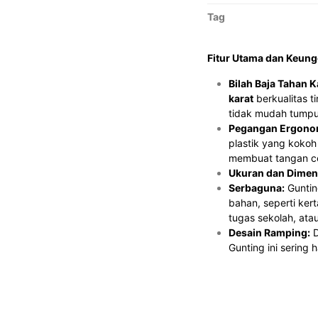
Tag
Fitur Utama dan Keun
Bilah Baja Tahan Ka
karat
berkualitas t
tidak mudah tumpu
Pegangan Ergono
plastik yang koko
membuat tangan ce
Ukuran dan Dimen
Serbaguna:
Guntin
bahan, seperti kerta
tugas sekolah, atau
Desain Ramping:
D
Gunting ini sering