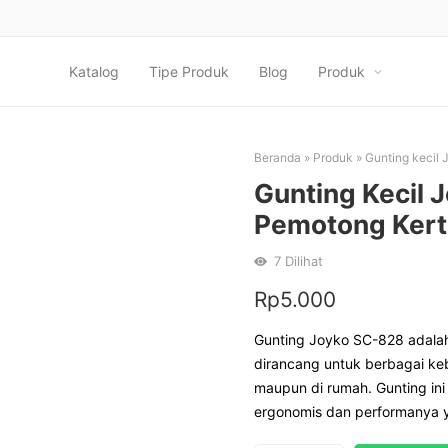
Katalog
Tipe Produk
Blog
Produk
Beranda
»
Produk
»
Gunting kecil 
Gunting Kecil 
Pemotong Kert
7
Dilihat
Rp
5.000
Gunting Joyko SC-828 adalah
dirancang untuk berbagai keb
maupun di rumah. Gunting ini
ergonomis dan performanya y