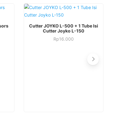
sors
Cutter JOYKO L-500 + 1 Tube Isi
Cutter Joyko L-150
Rp
16.000
Gunti
Scisso