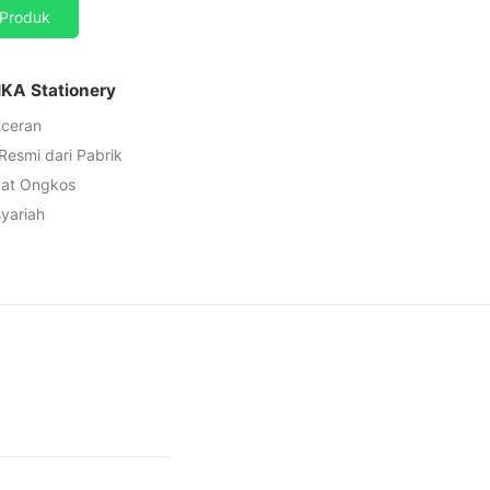
Produk
IKA Stationery
Eceran
 Resmi dari Pabrik
mat Ongkos
syariah