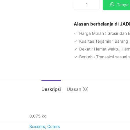
Kuantitas
Tanya 
Gunting
kecil
Joyko
Alasan berbelanja di JAD
828
Harga Murah : Grosir dan 
scissors
Kualitas Terjamin : Barang
pemotong
Dekat : Hemat waktu, He
kertas
Berkah : Transaksi sesuai 
Deskripsi
Ulasan (0)
0,075 kg
Scissors, Cuters