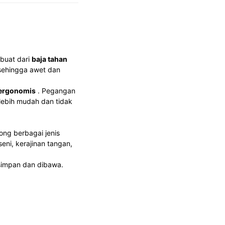
rbuat dari
baja tahan
 sehingga awet dan
ergonomis
. Pegangan
lebih mudah dan tidak
ng berbagai jenis
 seni, kerajinan tangan,
simpan dan dibawa.