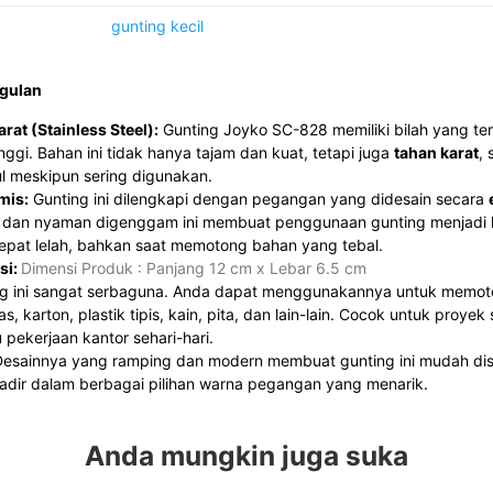
gunting kecil
ggulan
rat (Stainless Steel):
Gunting Joyko SC-828 memiliki bilah yang te
inggi. Bahan ini tidak hanya tajam dan kuat, tetapi juga
tahan karat
,
l meskipun sering digunakan.
mis:
Gunting ini dilengkapi dengan pegangan yang didesain secara
h dan nyaman digenggam ini membuat penggunaan gunting menjadi 
pat lelah, bahkan saat memotong bahan yang tebal.
si:
Dimensi Produk : Panjang 12 cm x Lebar 6.5 cm
g ini sangat serbaguna. Anda dapat menggunakannya untuk memoto
s, karton, plastik tipis, kain, pita, dan lain-lain. Cocok untuk proyek
 pekerjaan kantor sehari-hari.
esainnya yang ramping dan modern membuat gunting ini mudah di
 hadir dalam berbagai pilihan warna pegangan yang menarik.
Anda mungkin juga suka