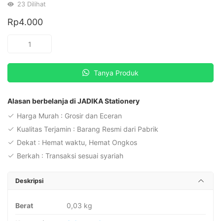
23
Dilihat
Rp
4.000
Kuantitas
Montana
Gunting
Tanya Produk
Kecil
Renceng
STW-
Alasan berbelanja di JADIKA Stationery
540
Harga Murah : Grosir dan Eceran
(Harga
Kualitas Terjamin : Barang Resmi dari Pabrik
per
Dekat : Hemat waktu, Hemat Ongkos
pcs)
Berkah : Transaksi sesuai syariah
Deskripsi
Berat
0,03 kg