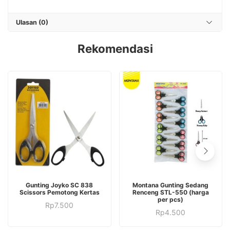
Ulasan (0)
Rekomendasi
Gunting Joyko SC 838
Montana Gunting Sedang
Scissors Pemotong Kertas
Renceng STL-550 (harga
per pcs)
Rp
7.500
Rp
4.500