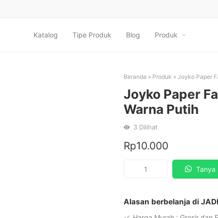
Katalog
Tipe Produk
Blog
Produk
Beranda
»
Produk
»
Joyko Paper F
Joyko Paper F
Warna Putih
3
Dilihat
Rp
10.000
Kuantitas
Tanya 
Joyko
Paper
Fastener
Alasan berbelanja di JAD
PF-
Harga Murah : Grosir dan 