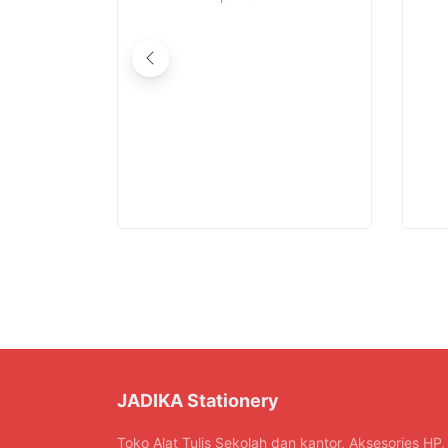
JADIKA Stationery
Toko Alat Tulis Sekolah dan kantor, Aksesories HP,