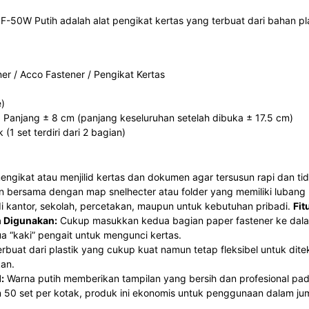
-50W Putih adalah alat pengikat kertas yang terbuat dari bahan pla
ner / Acco Fastener / Pengikat Kertas
e)
: Panjang ± 8 cm (panjang keseluruhan setelah dibuka ± 17.5 cm)
k (1 set terdiri dari 2 bagian)
ngikat atau menjilid kertas dan dokumen agar tersusun rapi dan ti
 bersama dengan map snelhecter atau folder yang memiliki lubang 
 kantor, sekolah, percetakan, maupun untuk kebutuhan pribadi.
Fit
h Digunakan:
Cukup masukkan kedua bagian paper fastener ke dala
ua “kaki” pengait untuk mengunci kertas.
rbuat dari plastik yang cukup kuat namun tetap fleksibel untuk dit
an.
:
Warna putih memberikan tampilan yang bersih dan profesional pa
50 set per kotak, produk ini ekonomis untuk penggunaan dalam ju