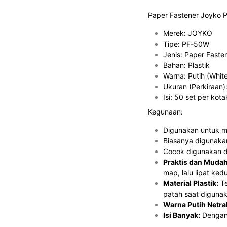
Paper Fastener Joyko PF
Merek: JOYKO
Tipe: PF-50W
Jenis: Paper Faste
Bahan: Plastik
Warna: Putih (Whit
Ukuran (Perkiraan)
Isi: 50 set per kota
Kegunaan:
Digunakan untuk me
Biasanya digunakan
Cocok digunakan di
Praktis dan Muda
map, lalu lipat ked
Material Plastik:
Te
patah saat digunak
Warna Putih Netral
Isi Banyak:
Dengan 