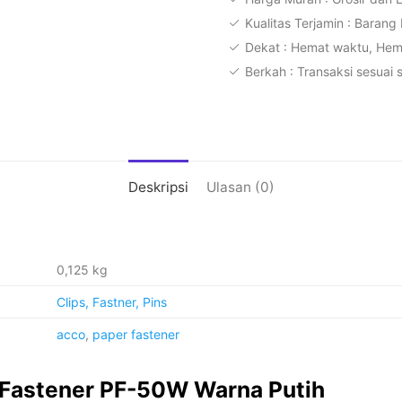
50W
Kualitas Terjamin : Barang
Warna
Dekat : Hemat waktu, He
Putih
Berkah : Transaksi sesuai 
Deskripsi
Ulasan (0)
0,125 kg
Clips, Fastner, Pins
acco
,
paper fastener
 Fastener PF-50W Warna Putih