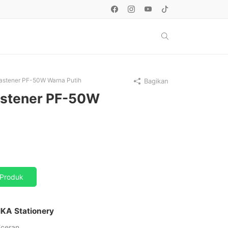
astener PF-50W Warna Putih
Bagikan
astener PF-50W
Produk
IKA Stationery
Eceran