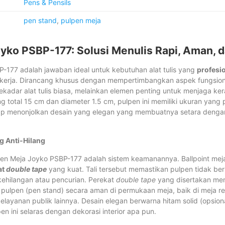
Pens & Pensils
pen stand
,
pulpen meja
yko PSBP-177: Solusi Menulis Rapi, Aman, d
-177 adalah jawaban ideal untuk kebutuhan alat tulis yang
profesio
 kerja. Dirancang khusus dengan mempertimbangkan aspek fungsiona
sekadar alat tulis biasa, melainkan elemen penting untuk menjaga k
g total 15 cm dan diameter 1.5 cm, pulpen ini memiliki ukuran yan
p menonjolkan desain yang elegan yang membuatnya setara denga
g Anti-Hilang
lpen Meja Joyko PSBP-177 adalah sistem keamanannya. Ballpoint meja
at
double tape
yang kuat. Tali tersebut memastikan pulpen tidak be
kehilangan atau pencurian. Perekat
double tape
yang disertakan me
lpen (pen stand) secara aman di permukaan meja, baik di meja re
pelayanan publik lainnya. Desain elegan berwarna hitam solid (opsiona
n ini selaras dengan dekorasi interior apa pun.