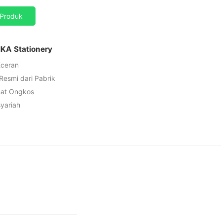
Produk
IKA Stationery
Eceran
 Resmi dari Pabrik
mat Ongkos
syariah