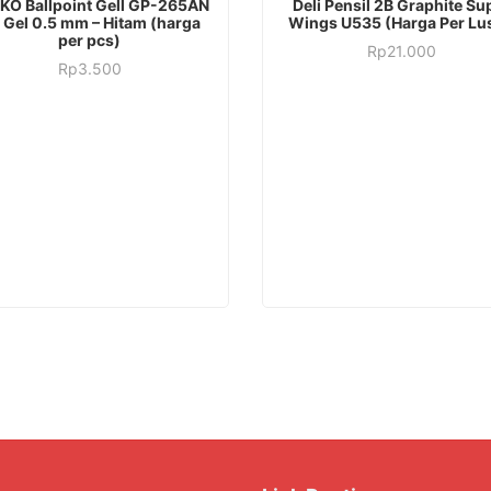
KO Ballpoint Gell GP-265AN
Deli Pensil 2B Graphite Su
 Gel 0.5 mm – Hitam (harga
Wings U535 (Harga Per Lu
per pcs)
Rp
21.000
Rp
3.500