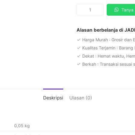
Kuantitas
Tanya 
Joyko
Pulpen
Meja
Alasan berbelanja di JAD
PSBP-
Harga Murah : Grosir dan 
177
Kualitas Terjamin : Barang
Dekat : Hemat waktu, He
Berkah : Transaksi sesuai 
Deskripsi
Ulasan (0)
0,05 kg