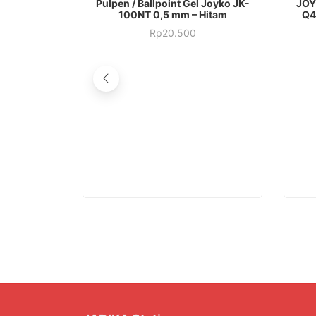
Pulpen / Ballpoint Gel Joyko JK-
JOY
100NT 0,5 mm – Hitam
Q4
Rp
20.500