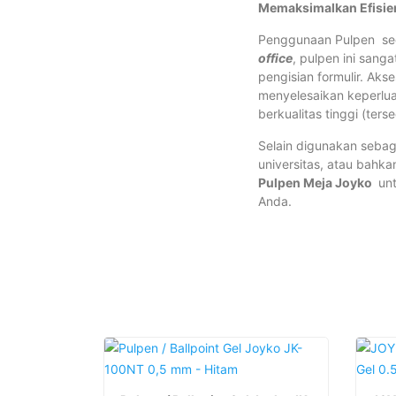
Memaksimalkan Efisie
Penggunaan Pulpen seca
office
, pulpen ini sang
pengisian formulir. Aks
menyelesaikan keperlu
berkualitas tinggi (ters
Selain digunakan sebag
universitas, atau bahka
Pulpen Meja Joyko
unt
Anda.