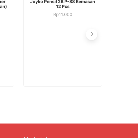
per
Joyko Pensil 2B P-88 Kemasan
sin)
12 Pcs
Rp
11.000
Faber Cast
2B Mechani