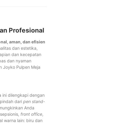
an Profesional
nal, aman, dan efisien
litas dan estetika,
erapian dan kecepatan
g pas dan nyaman
n Joyko Pulpen Meja
 ini dilengkapi dengan
rpindah dari
pen stand
-
mungkinkan Anda
sepsionis,
front office
,
l warna lain: biru dan