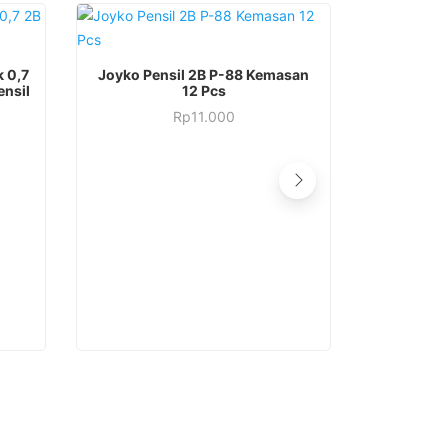
k 0,7
Joyko Pensil 2B P-88 Kemasan
ensil
12 Pcs
Rp
11.000
Pulpen 4
Quaco 3 