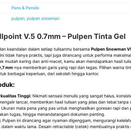
Pens & Pensils
pulpen
,
pulpen snowman
point V.5 0.7mm – Pulpen Tinta Gel
an keandalan dalam setiap tulisanmu bersama
Pulpen Snowman V
ini tidak hanya praktis, tapi juga dirancang untuk performa maksima
ak mudah kering dan anti-macet, kamu akan mendapatkan hasil tul
0,7 mm
-nya memberikan garis yang rapi dan tegas. Pilihan warna ti
tuk berbagai keperluan, dari sekolah hingga kantor.
oduk:
kualitas Tinggi:
Nikmati sensasi menulis yang sangat halus, konsis
engalir lancar, memberikan hasil tulisan yang jelas dan tebal tanpa
Ukuran mata pena yang pas untuk menghasilkan goresan rapi dan p
akan tugas, hingga menandatangani dokumen penting.
:
Pulpen ini dirancang agar nyaman digenggam, mengurangi kelela
s dalam waktu lama. Desain
retractable
(cetek) membuatnya praktis 