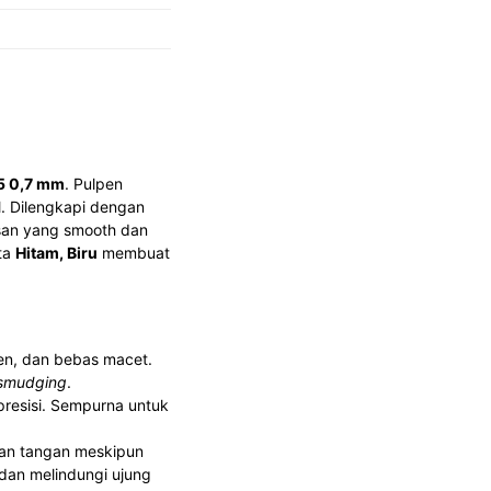
5 0,7 mm
. Pulpen
l. Dilengkapi dengan
isan yang smooth dan
nta
Hitam, Biru
membuat
ten, dan bebas macet.
smudging
.
resisi. Sempurna untuk
han tangan meskipun
dan melindungi ujung