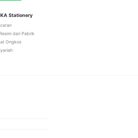
IKA Stationery
Eceran
 Resmi dari Pabrik
mat Ongkos
syariah