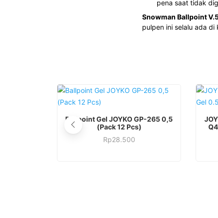
pena saat tidak di
Snowman Ballpoint V.
pulpen ini selalu ada di
Produk
Ballpoint Gel JOYKO GP-265 0,5
JOY
ini
(Pack 12 Pcs)
Q4
Produk
memiliki
Rp
28.500
ini
beberapa
memiliki
varian.
beberapa
Pilihan
varian.
ini
Pilihan
dapat
ini
diambil
dapat