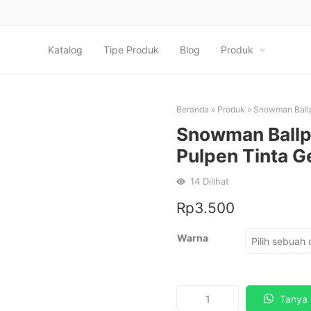
Katalog
Tipe Produk
Blog
Produk
Beranda
»
Produk
»
Snowman Ballp
Snowman Ballp
Pulpen Tinta G
14
Dilihat
Rp
3.500
Warna
Kuantitas
Tanya 
Snowman