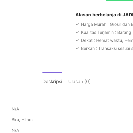
Ballpoint
V.5
Alasan berbelanja di JAD
0.7mm
Harga Murah : Grosir dan 
-
Kualitas Terjamin : Barang
Pulpen
Dekat : Hemat waktu, He
Tinta
Berkah : Transaksi sesuai 
Gel
Deskripsi
Ulasan (0)
N/A
Biru, Hitam
N/A