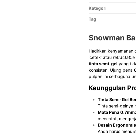
Kategori
Tag
Snowman Ball
Hadirkan kenyamanan d
‘cetek’ atau
retractable
tinta semi-gel
yang tid
konsisten. Ujung pena
pulpen ini serbaguna un
Keunggulan Pr
Tinta Semi-Gel Ber
Tinta semi-gelnya m
Mata Pena 0.7mm:
mencatat, mengerj
Desain Ergonomis
Anda harus menuli