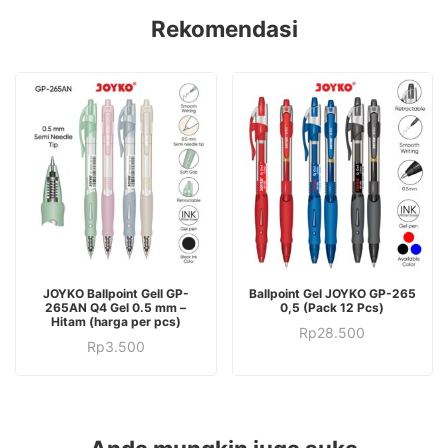
Rekomendasi
Produk
JOYKO Ballpoint Gell GP-
Ballpoint Gel JOYKO GP-265
ini
265AN Q4 Gel 0.5 mm –
0,5 (Pack 12 Pcs)
Hitam (harga per pcs)
Produk
memiliki
Rp
28.500
Rp
3.500
ini
beberapa
memiliki
varian.
beberapa
Pilihan
varian.
ini
Pilihan