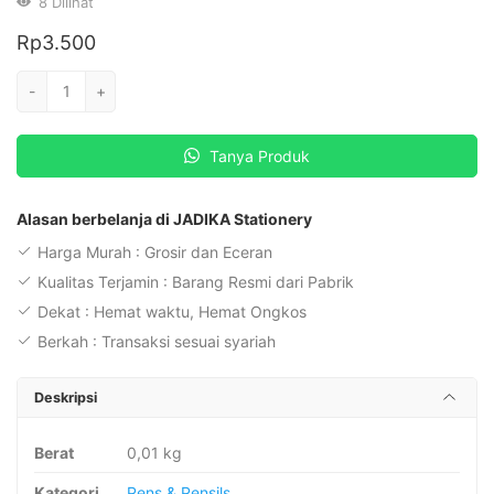
8
Dilihat
Rp
3.500
Kuantitas
-
+
Kenko
Retractable
Tanya Produk
Gel
Pen
K-
Alasan berbelanja di JADIKA Stationery
1
Harga Murah : Grosir dan Eceran
-
Kualitas Terjamin : Barang Resmi dari Pabrik
Black
Dekat : Hemat waktu, Hemat Ongkos
(Harga
Berkah : Transaksi sesuai syariah
per
pcs)
Deskripsi
Berat
0,01 kg
Kategori
Pens & Pensils