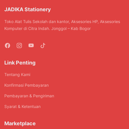
dapat
dapat
di
di
JADIKA Stationery
diambil
diambil
halaman
halaman
di
di
produk
produk
Toko Alat Tulis Sekolah dan kantor, Aksesories HP, Aksesories
halaman
halaman
Komputer di Citra Indah. Jonggol – Kab Bogor
produk
produk
Link Penting
Tentang Kami
Konfirmasi Pembayaran
Pembayaran & Pengiriman
Syarat & Ketentuan
Marketplace