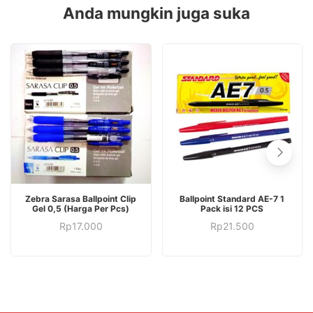
varian.
ini
Anda mungkin juga suka
Pilihan
dapat
ini
diambil
dapat
di
diambil
halaman
di
produk
halaman
produk
Produk
Zebra Sarasa Ballpoint Clip
Ballpoint Standard AE-7 1
ini
Gel 0,5 (Harga Per Pcs)
Pack isi 12 PCS
Produk
memiliki
Rp
17.000
Rp
21.500
ini
beberapa
memiliki
varian.
beberapa
Pilihan
varian.
ini
Pilihan
dapat