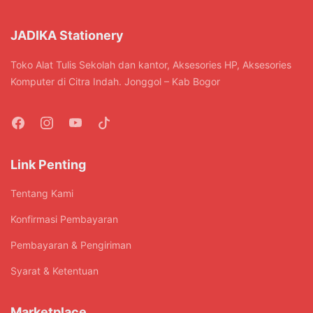
ini
diambil
dapat
di
JADIKA Stationery
diambil
halaman
di
produk
Toko Alat Tulis Sekolah dan kantor, Aksesories HP, Aksesories
halaman
Komputer di Citra Indah. Jonggol – Kab Bogor
produk
Link Penting
Tentang Kami
Konfirmasi Pembayaran
Pembayaran & Pengiriman
Syarat & Ketentuan
Marketplace