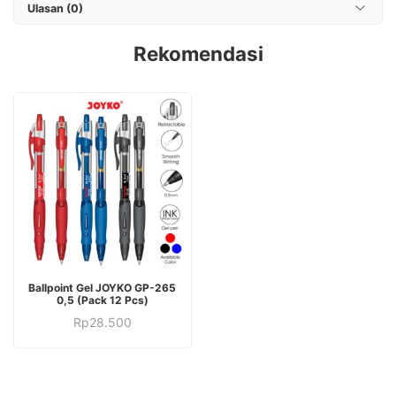
Ulasan (0)
Rekomendasi
Produk
Ballpoint Gel JOYKO GP-265
ini
0,5 (Pack 12 Pcs)
Produk
memiliki
Rp
28.500
ini
beberapa
memiliki
varian.
beberapa
Pilihan