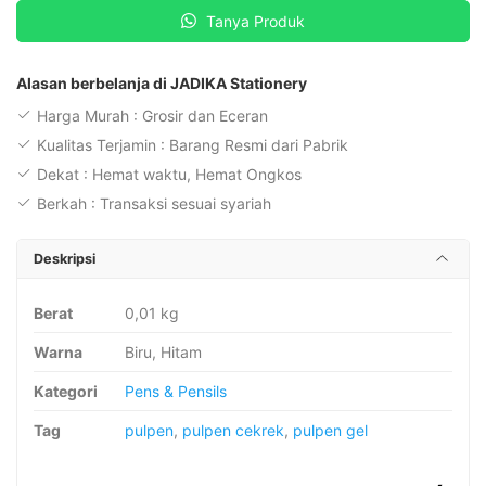
Pulpen
Tanya Produk
AE-
7
R
Alasan berbelanja di JADIKA Stationery
Gel
Harga Murah : Grosir dan Eceran
0,5
Kualitas Terjamin : Barang Resmi dari Pabrik
Retractable
Dekat : Hemat waktu, Hemat Ongkos
(Harga
Berkah : Transaksi sesuai syariah
per
pcs)
Deskripsi
Berat
0,01 kg
Warna
Biru, Hitam
Kategori
Pens & Pensils
Tag
pulpen
,
pulpen cekrek
,
pulpen gel