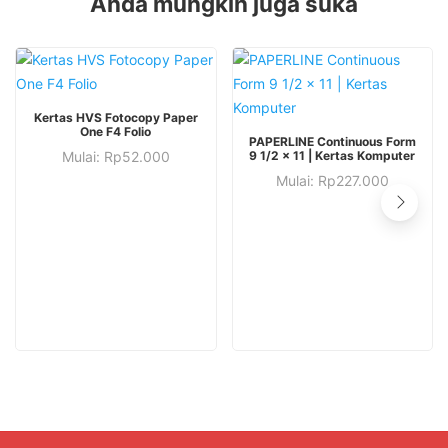
Anda mungkin juga suka
Produk
Kertas HVS Fotocopy Paper
ini
Produk
One F4 Folio
PAPERLINE Continuous Form
Produk
memiliki
ini
Mulai:
Rp
52.000
9 1/2 x 11 | Kertas Komputer
ini
Produk
beberapa
memiliki
Mulai:
Rp
227.000
memiliki
ini
varian.
beberapa
beberapa
memiliki
Pilihan
varian.
varian.
beberapa
ini
Pilihan
Pilihan
varian.
dapat
ini
ini
Pilihan
diambil
dapat
dapat
ini
di
diambil
diambil
dapat
halaman
di
di
diambil
produk
halaman
halaman
di
produk
produk
halaman
produk