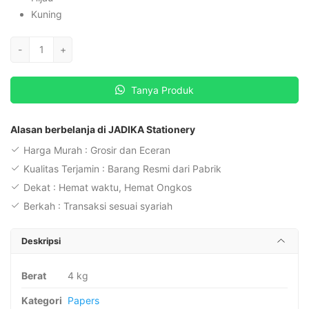
Kuning
Kuantitas
-
+
Sinar
Dunia
Tanya Produk
Kertas
HVS
Warna
Alasan berbelanja di JADIKA Stationery
A4
Harga Murah : Grosir dan Eceran
70
Kualitas Terjamin : Barang Resmi dari Pabrik
gr
Dekat : Hemat waktu, Hemat Ongkos
(
Berkah : Transaksi sesuai syariah
isi
500
Deskripsi
lembar
)
Berat
4 kg
Kategori
Papers