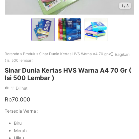
1
/
3
Beranda
»
Produk
»
Sinar Dunia Kertas HVS Warna A4 70 gr
Bagikan
( isi 500 lembar )
Sinar Dunia Kertas HVS Warna A4 70 Gr (
Isi 500 Lembar )
11
Dilihat
Rp
70.000
Tersedia Warna :
Biru
Merah
Hijau