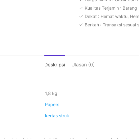
75
Kualitas Terjamin : Barang
x
Dekat : Hemat waktu, He
65
Berkah : Transaksi sesuai 
1
Ply
HVS
Roll
Deskripsi
Ulasan (0)
1,8 kg
Papers
kertas struk