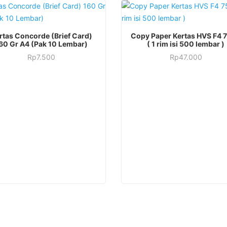
k
rtas Concorde (Brief Card)
Copy Paper Kertas HVS F4 7
60 Gr A4 (Pak 10 Lembar)
( 1 rim isi 500 lembar )
Produk
i
Rp
7.500
Rp
47.000
ini
apa
memiliki
beberapa
varian.
Pilihan
ini
l
dapat
diambil
an
di
k
halaman
produk