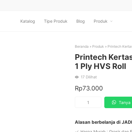
Katalog
Tipe Produk
Blog
Produk
Beranda
»
Produk
»
Printech Kerta
Printech Kertas
1 Ply HVS Roll
17
Dilihat
Rp
73.000
Kuantitas
Tanya 
Printech
Kertas
Struk
Alasan berbelanja di JAD
Kasir
Harga Murah : Grosir dan 