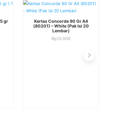
5 gr
Kertas Concorde 90 Gr A4
(80201) – White (Pak Isi 20
Lembar)
Rp
12.000
Produk
Kertas HV
ini
memiliki
M
beberapa
varian.
Pilihan
ini
dapat