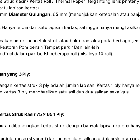
s Struk Kasir / Kertas Roll / Thermal Paper (tergantung jenis printer
satu lapisan kertas)
 mm
Diameter Gulungan:
65 mm (menunjukkan ketebalan atau panja
:
Hanya terdiri dari satu lapisan kertas, sehingga hanya menghasilkan
akan untuk mencetak struk atau bukti transaksi pada berbagai jenis
 Restoran Pom bensin Tempat parkir Dan lain-lain
dijual dalam pak berisi beberapa roll (misalnya 10 roll).
an yang 3 Ply:
gan kertas struk 3 ply adalah jumlah lapisan. Kertas 1 ply hanya m
n kertas 3 ply menghasilkan satu asli dan dua salinan sekaligus.
rtas Struk Kasir 75 x 65 1 Ply:
urah dibandingkan kertas struk dengan banyak lapisan karena ha
ntuk transaksi yang tidak memerlukan salinan untuk arsip atau pel