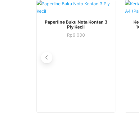
Produ
Paperline Buku Nota Kontan 3
Ke
ini
Ply Kecil
1
memilik
Rp
6.000
beber
varian.
Pilihan
ini
dapat
diambi
di
halam
produ