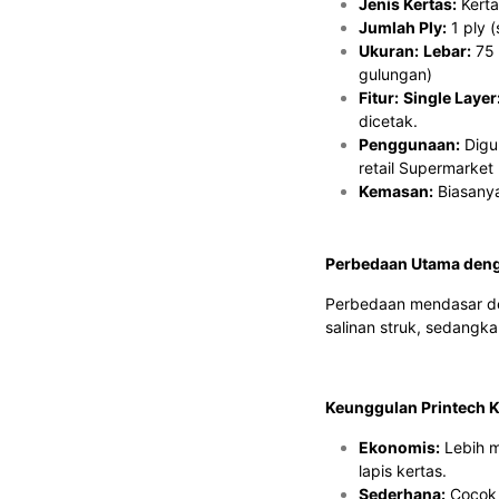
Jenis Kertas:
Kerta
Jumlah Ply:
1 ply (
Ukuran:
Lebar:
75
gulungan)
Fitur:
Single Layer
dicetak.
Penggunaan:
Digun
retail Supermarket
Kemasan:
Biasanya 
Perbedaan Utama deng
Perbedaan mendasar den
salinan struk, sedangka
Keunggulan Printech Ke
Ekonomis:
Lebih m
lapis kertas.
Sederhana:
Cocok u